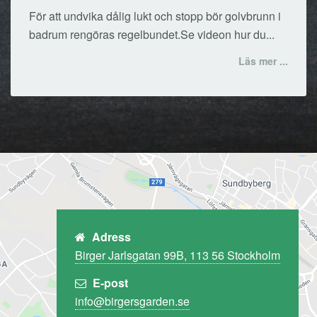
För att undvika dålig lukt och stopp bör golvbrunn i
badrum rengöras regelbundet.Se videon hur du...
Läs mer ...
Adress
Birger Jarlsgatan 99B, 113 56 Stockholm
E-post