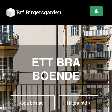
ETT BRA
BOENDE
Köpa bostad
Några råd