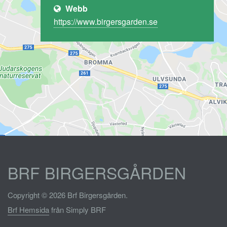
Webb
https://www.birgersgarden.se
BRF BIRGERSGÅRDEN
Copyright © 2026 Brf Birgersgården.
Brf Hemsida
från Simply BRF